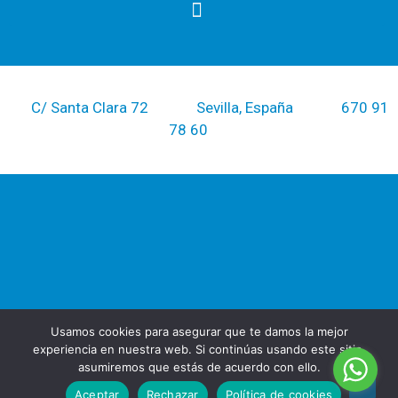
PREGUNTAS FRECUENTES SOBRE TRADUCCIÓN JURADA
C/ Santa Clara 72
Sevilla, España
670 91
78 60
Usamos cookies para asegurar que te damos la mejor
experiencia en nuestra web. Si continúas usando este sitio,
asumiremos que estás de acuerdo con ello.
Aceptar
Rechazar
Política de cookies