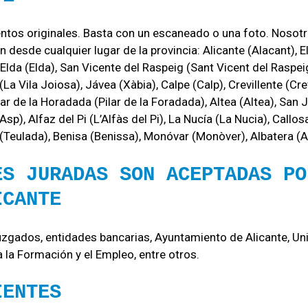
tos originales. Basta con un escaneado o una foto. Nosotr
 desde cualquier lugar de la provincia: Alicante (Alacant), Elc
Elda (Elda), San Vicente del Raspeig (Sant Vicent del Raspeig),
 (La Vila Joiosa), Jávea (Xàbia), Calpe (Calp), Crevillente (Cr
lar de la Horadada (Pilar de la Foradada), Altea (Altea), San 
Asp), Alfaz del Pi (L’Alfàs del Pi), La Nucía (La Nucia), Cal
Teulada), Benisa (Benissa), Monóvar (Monòver), Albatera (A
ES JURADAS SON ACEPTADAS PO
ICANTE
 juzgados, entidades bancarias, Ayuntamiento de Alicante, 
a la Formación y el Empleo, entre otros.
IENTES