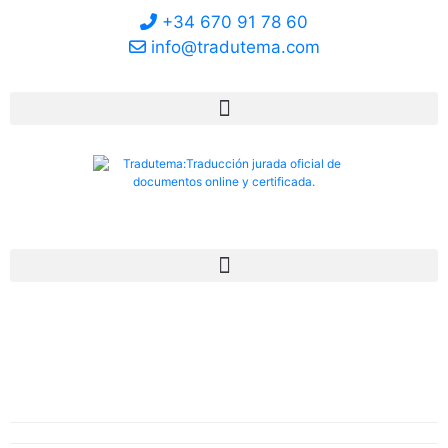
+34 670 91 78 60
info@tradutema.com
Mi Cuenta