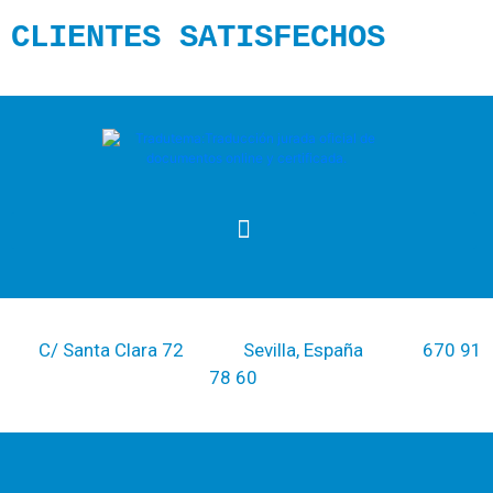
CLIENTES SATISFECHOS
PREGUNTAS FRECUENTES SOBRE TRADUCCIÓN JURADA
C/ Santa Clara 72
Sevilla, España
670 91
78 60