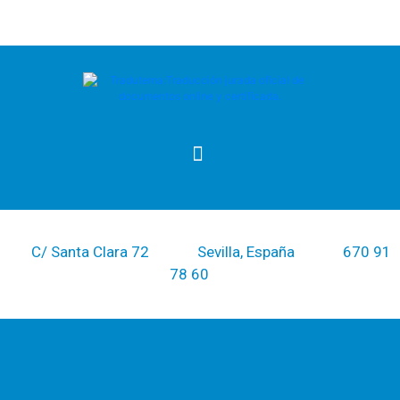
PREGUNTAS FRECUENTES SOBRE TRADUCCIÓN JURADA
C/ Santa Clara 72
Sevilla, España
670 91
78 60